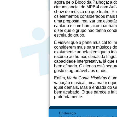
agora pelo Bloco da Palhoça: a d
circunstancial do MPB-4 com
Adiv
show de música do que teatro. En
os elementos considerados mais t
uma proposta: realizar um espetá
cantado e com bom acompanhamen
dizer que o grupo não tenha cond
estreia do grupo.
É visível que a parte musical foi 
considerem mais para músicos do 
exatamente aquelas em que o teat
recurso ao humor, cenas da língu
capacidade interpretativa, já que
bem afinado. O elenco está seguro
gosto e agradável aos olhos.
Enfim,
Maria Conta Histórias
é um 
variação musical, uma maior riqu
igual demais. Mas a entrada do G
bem acabado. O que parece é falt
profundamente.
Endereço