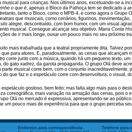
o musical para crianças. Nos últimos anos, excetuando-se a in
inhe o que é
, apenas o Bloco da Palhoça tem se dedicado a a
tretanto, tanto o Bloco, como o MPB-4, e como agora o Grupo Ol
eatrais que musicais, como cenários, figurinos, movimentação, 
culo alegre, descontraído, com bom humor, com um visual agrad
to musical. Consegue alcançar seu objetivo.
Maria Conta
His
ições de ir mais longe, ousar um pouco mais no seu próximo tr
muito mais trabalhada que a teatral propriamente dita. Talvez po
que para atores. E, paradoxalmente, as cenas que alcançam ma
ro corre junto com a música, quando há um pequeno texto, um 
a, do gato xadrez, da garota propaganda. O grupo Olá deve acr
 a parte musical corre bem, com o conjunto inacreditavelmente, 
 do que faz e o espetáculo corre com desenvoltura; o visual, d
espetáculo gostoso, bem feito; mas falta algo mais para o de
eza coreográfica, mais variação na armação das cenas, pois o 
rupo Olá no mercado é expressiva, apresentando-se ao público
ar um pouco mais de experiência para que o grupo perceba seu 
Endereço para correspondência
Telefone para 