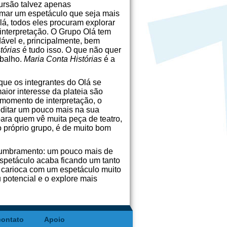
cursão talvez apenas
rmar um espetáculo que seja mais
á, todos eles procuram explorar
interpretação. O Grupo Olá tem
ável e, principalmente, bem
tórias
é tudo isso. O que não quer
abalho.
Maria Conta
Histórias
é a
rque os integrantes do Olá se
ior interesse da plateia são
momento de interpretação, o
editar um pouco mais na sua
para quem vê muita peça de teatro,
o próprio grupo, é de muito bom
slumbramento: um pouco mais de
espetáculo acaba ficando um tanto
 carioca com um espetáculo muito
potencial e o explore mais
contato
Apoio