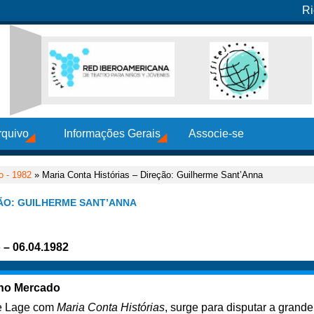
Ri
rquivo
Informações Gerais
Associe-se
o - 1982
» Maria Conta Histórias – Direção: Guilherme Sant’Anna
ÇÃO: GUILHERME SANT’ANNA
o – 06.04.1982
no Mercado
ue Lage com
Maria Conta Histórias
, surge para disputar a grand