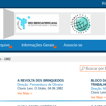
Ri
rquivo
Informações Gerais
Associe-se
o - 1982
A REVOLTA DOS BRINQUEDOS
BLOCO D
Direção: Pernambuco de Oliveira
TRABALH
Clovis Levi, O Globo, 04.06.1982
Direção: M
Clovis Lev
Ver Mais >
Ver Mais >