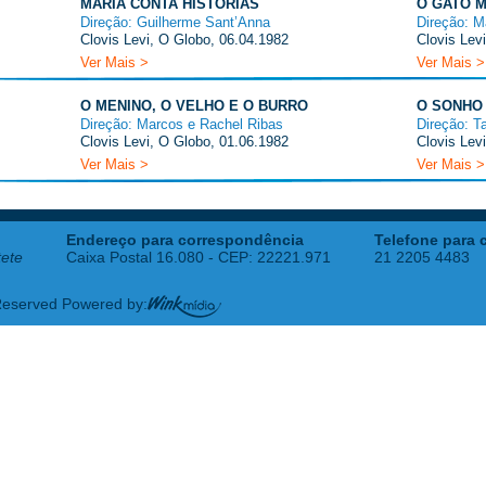
MARIA CONTA HISTÓRIAS
O GATO M
Direção: Guilherme Sant’Anna
Direção: M
Clovis Levi, O Globo, 06.04.1982
Clovis Lev
Ver Mais >
Ver Mais >
O MENINO, O VELHO E O BURRO
O SONHO 
Direção: Marcos e Rachel Ribas
Direção: T
Clovis Levi, O Globo, 01.06.1982
Clovis Lev
Ver Mais >
Ver Mais >
Endereço para correspondência
Telefone para 
tete
Caixa Postal 16.080 - CEP: 22221.971
21 2205 4483
 Reserved Powered by: