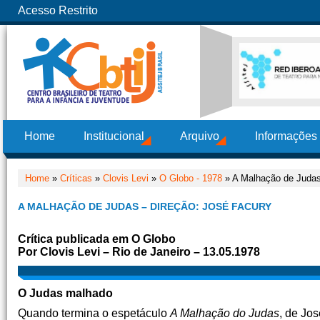
Acesso Restrito
Home
Institucional
Arquivo
Informações
Home
»
Críticas
»
Clovis Levi
»
O Globo - 1978
» A Malhação de Judas
A MALHAÇÃO DE JUDAS – DIREÇÃO: JOSÉ FACURY
Crítica publicada em O Globo
Por Clovis Levi – Rio de Janeiro – 13.05.1978
O Judas malhado
Quando termina o espetáculo
A Malhação do Judas
, de Jos