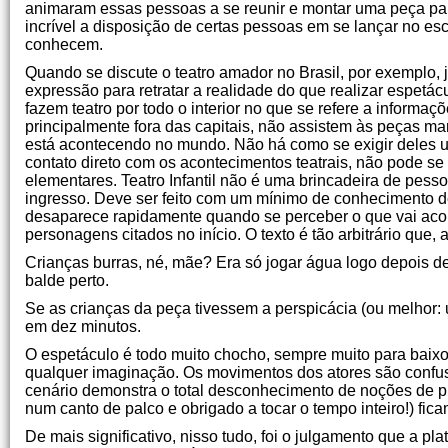
animaram essas pessoas a se reunir e montar uma peça par
incrível a disposição de certas pessoas em se lançar no e
conhecem.
Quando se discute o teatro amador no Brasil, por exemplo, j
expressão para retratar a realidade do que realizar espetá
fazem teatro por todo o interior no que se refere a informaç
principalmente fora das capitais, não assistem às peças m
está acontecendo no mundo. Não há como se exigir deles um
contato direto com os acontecimentos teatrais, não pode s
elementares. Teatro Infantil não é uma brincadeira de pess
ingresso. Deve ser feito com um mínimo de conhecimento d
desaparece rapidamente quando se perceber o que vai acont
personagens citados no início. O texto é tão arbitrário que, 
Crianças burras, né, mãe? Era só jogar água logo depois d
balde perto.
Se as crianças da peça tivessem a perspicácia (ou melhor:
em dez minutos.
O espetáculo é todo muito chocho, sempre muito para bai
qualquer imaginação. Os movimentos dos atores são confus
cenário demonstra o total desconhecimento de noções de pro
num canto de palco e obrigado a tocar o tempo inteiro!) fic
De mais significativo, nisso tudo, foi o julgamento que a p