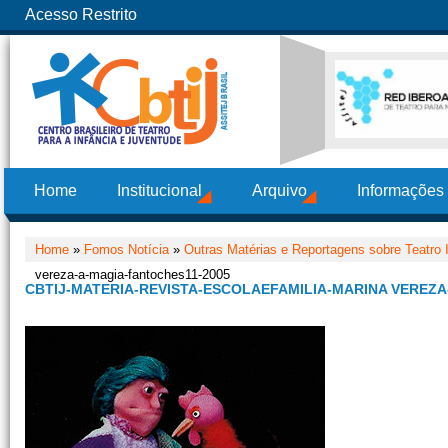
Acesso Restrito
Home
Institucional
Arquivo
Informações
Home
»
Fomos Notícia
»
Outras Matérias e Reportagens sobre Teatro I
vereza-a-magia-fantoches11-2005
CBTIJ-MATERIA-REVISTA-ESCOLAEFAMILIA-MARINA VEREZA