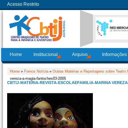
Acesso Restrito
Home
Institucional
Arquivo
Informações
Home
»
Fomos Notícia
»
Outras Matérias e Reportagens sobre Teatro I
vereza-a-magia-fantoches03-2005
CBTIJ-MATERIA-REVISTA-ESCOLAEFAMILIA-MARINA VEREZA