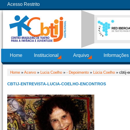
Acesso Restrito
Home
Institucional
Arquivo
Informações
Home
»
Acervo
»
Lucia Coelho
»
- Depoimento
»
Lúcia Coelho
» cbtij-e
CBTIJ-ENTREVISTA-LUCIA-COELHO-ENCONTROS