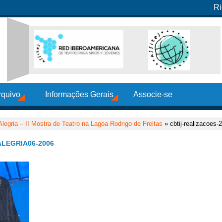
Ri
rquivo
Informações Gerais
Associe-se
legria – II Mostra de Teatro na Lagoa Rodrigo de Freitas
» cbtij-realizacoes-
ALEGRIA06-2006