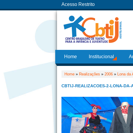
Acesso Restrito
Home
Institucional
A
Home
»
Realizações
»
2006
»
Lona da A
CBTIJ-REALIZACOES-2-LONA-DA-