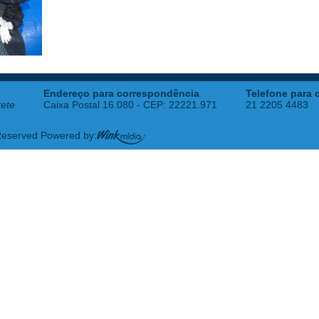
Endereço para correspondência
Telefone para 
tete
Caixa Postal 16.080 - CEP: 22221.971
21 2205 4483
 Reserved Powered by: