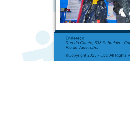
Endereço
Rua do Catete, 338 Sobreloja - Ca
Rio de Janeiro/RJ
©Copyright 2013 - Cbtij All Rights