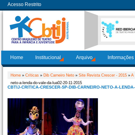
Acesso Restrito
Home
Institucional
Arquivo
Informações
Home
»
Críticas
»
Dib Carneiro Neto
»
Site Revista Crescer - 2015
»
A 
neto-a-lenda-do-vale-da-lua02-20-11-2015
CBTIJ-CRITICA-CRESCER-SP-DIB-CARNEIRO-NETO-A-LENDA-