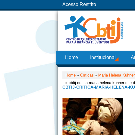
Acesso Restrito
Home
Institucional
A
Home
»
Críticas
»
Maria Helena Kühner
» cbtij-critica-maria-helena-kuhner-site-
CBTIJ-CRITICA-MARIA-HELENA-KU