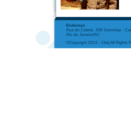
Endereço
Rua do Catete, 338 Sobreloja - Ca
Rio de Janeiro/RJ
©Copyright 2013 - Cbtij All Rights