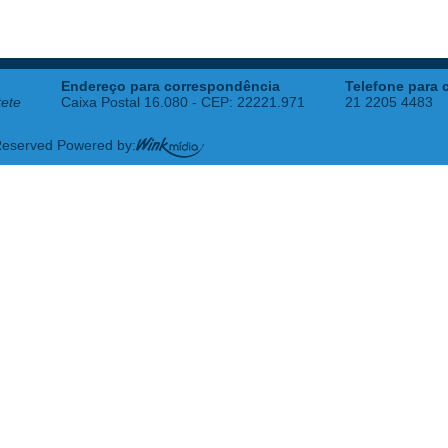
Endereço para correspondência
Telefone para 
tete
Caixa Postal 16.080 - CEP: 22221.971
21 2205 4483
 Reserved Powered by: