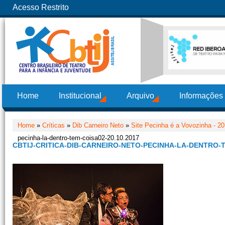
Acesso Restrito
Home
Institucional
Arquivo
Informações
Home
»
Críticas
»
Dib Carneiro Neto
»
Site Pecinha é a Vovozinha - 2
pecinha-la-dentro-tem-coisa02-20.10.2017
CBTIJ-CRITICA-DIB-CARNEIRO-NETO-PECINHA-LA-DENTRO-T