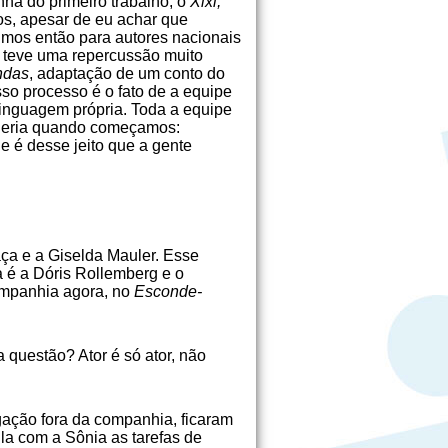
a do primeiro trabalho, o
Xixi,
ros, apesar de eu achar que
mos então para autores nacionais
 teve uma repercussão muito
ndas
, adaptação de um conto do
so processo é o fato de a equipe
linguagem própria. Toda a equipe
 queria quando começamos:
 é desse jeito que a gente
ça e a Giselda Mauler. Esse
a é a Dóris Rollemberg e o
ompanhia agora, no
Esconde-
 questão? Ator é só ator, não
ação fora da companhia, fica­ram
la com a Sônia as tarefas de