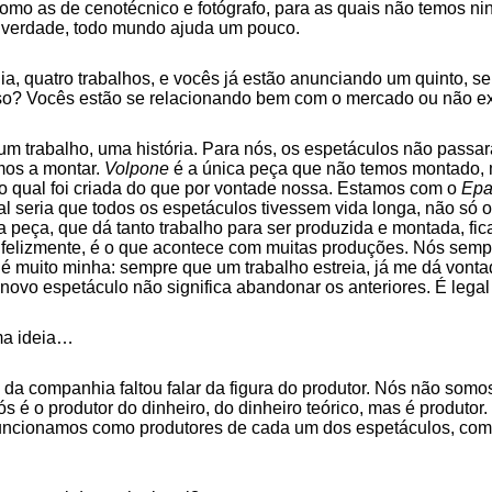
como as de cenotécnico e fotógrafo, para as quais não temos n
a verdade, todo mundo ajuda um pouco.
a, quatro trabalhos, e vocês já estão anunciando um quinto, 
sso? Vocês estão se re­lacionando bem com o mercado ou não e
 um trabalho, uma história. Para nós, os espetáculos não pass
mos a montar.
Volpone
é a única peça que não temos montado, m
o qual foi criada do que por vontade nossa. Estamos com o
Ep
al seria que todos os espetáculos tivessem vida longa, não só
peça, que dá tanto trabalho para ser produzida e montada, fic
felizmente, é o que acontece com muitas produções. Nós sempre
é muito minha: sempre que um trabalho estreia, já me dá vontad
novo espetáculo não significa abandonar os anteriores. É legal 
ma ideia…
 da compa­nhia faltou falar da figura do produtor. Nós não somo
é o produtor do dinheiro, do dinheiro teórico, mas é produtor. 
s funcionamos como produtores de cada um dos espetáculos, com