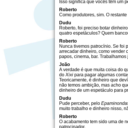
Isso significa que vocês têm um p
Roberto
Como produtores, sim. O restante
Dudu
Roberto, foi preciso botar dinhe
quatro espetáculos? Quem bancou
Roberto
Nunca tivemos patrocínio. Se foi 
arrecadar dinheiro, como vender 
papos, cinema, bar. Trabalhamos j
João
A verdade é que muita coisa do qu
do
Xixi
para pagar algumas contas.
Teoricamente, é dinheiro que dev
não temos ambição, mas acho que 
dinheiro de um espetáculo para p
Dudu
Pude perceber, pelo
Epaminonda
muito trabalho e dinheiro nisso, n
Roberto
O acabamento tem sido uma de nos
patrocinador.