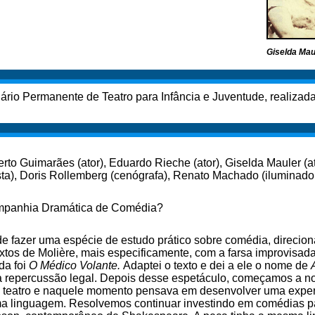
Giselda Mau
nário Permanente de Teatro para Infância e Juventude, realizad
berto Guimarães (ator), Eduardo Rieche (ator), Giselda Mauler (at
nista), Doris Rollemberg (cenógrafa), Renato Machado (iluminador
mpanhia Dramática de Comédia?
fazer uma espécie de estudo prático sobre comédia, direcion
textos de Molière, mais especificamente, com a farsa improvisada
da foi
O Médico Volante.
Adaptei o texto e dei a ele o nome de
 repercussão legal. Depois desse espetáculo, começamos a nos
om teatro e naquele momento pensava em desenvolver uma exper
a linguagem. Resolvemos continuar investindo em comédias par