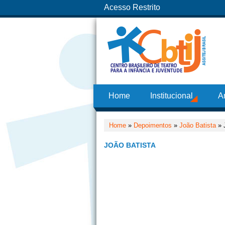
Acesso Restrito
Home
Institucional
A
Home
»
Depoimentos
»
João Batista
» 
JOÃO BATISTA