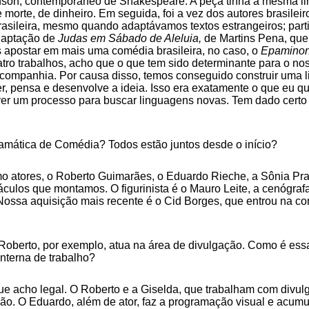
on, contemporâneo de Shakespeare. A peça tinha a mesma linh
morte, de dinheiro. Em seguida, foi a vez dos autores brasilei
sileira, mesmo quando adaptávamos textos estrangeiros; parti
aptação de
Judas em Sábado de Aleluia,
de Martins Pena, que
s apostar em mais uma comédia brasileira, no caso, o
Epamino
tro trabalhos, acho que o que tem sido determinante para o nos
 companhia. Por causa disso, temos conseguido construir uma 
zer, pensa e desenvolve a ideia. Isso era exatamente o que eu
er um processo para buscar linguagens novas. Tem dado certo e
mática de Comédia? Todos estão juntos desde o início?
mo atores, o Roberto Guimarães, o Eduardo Rieche, a Sônia Pra
áculos que montamos. O figurinista é o Mauro Leite, a cenógraf
Nossa aquisição mais recente é o Cid Borges, que entrou na c
 Roberto, por exemplo, atua na área de divulgação. Como é essa
nterna de trabalho?
 acho legal. O Roberto e a Giselda, que trabalham com di­vulg
ão. O Eduardo, além de ator, faz a programação visual e acumu