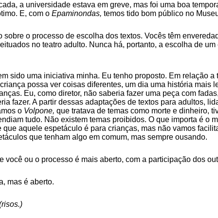
ada, a universidade estava em greve, mas foi uma boa tempora
ótimo. E, com o
Epaminondas,
temos tido bom público no Museu
 sobre o processo de escolha dos textos. Vocês têm enveredad
eituados no teatro adulto. Nunca há, portanto, a escolha de um 
m sido uma iniciativa minha. Eu tenho proposto. Em relação a te
 criança possa ver coisas diferentes, um dia uma história mais 
anças. Eu, como diretor, não saberia fazer uma peça com fadas
ia fazer. A partir dessas adaptações de textos para adultos, l
tamos o
Volpone,
que tratava de temas como morte e dinheiro, t
endiam tudo. Não existem temas proibidos. O que importa é o m
 que aquele espetáculo é para crianças, mas não vamos facilit
petáculos que tenham algo em comum, mas sempre ousando.
e você ou o processo é mais aberto, com a participação dos ou
a, mas é aberto.
(risos.)