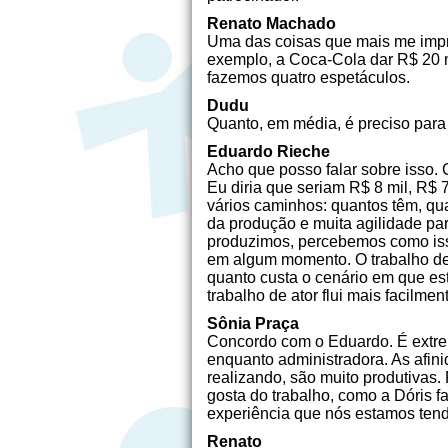
Renato Machado
Uma das coisas que mais me impre
exemplo, a Coca-Cola dar R$ 20 m
fazemos quatro espetáculos.
Dudu
Quanto, em média, é preciso par
Eduardo Rieche
Acho que posso falar sobre isso. 
Eu diria que seriam R$ 8 mil, R$
vários caminhos: quantos têm, q
da produção e muita agilidade pa
produzimos, percebemos como isso 
em algum momento. O trabalho de a
quanto custa o cenário em que est
trabalho de ator flui mais facilmen
Sônia Praça
Concordo com o Eduardo. É extrem
enquanto administradora. As afin
realizando, são muito produtiva
gosta do trabalho, como a Dóris 
experiência que nós estamos ten
Renato