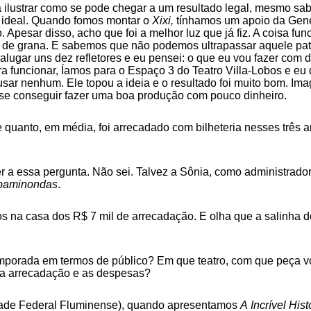
a ilustrar como se pode chegar a um resultado legal, mesmo sa
 o ideal. Quando fomos montar o
Xixi,
tínhamos um apoio da Gene
 Apesar disso, acho que foi a melhor luz que já fiz. A coisa f
de grana. E sabemos que não podemos ultrapassar aquele pat
alugar uns dez refletores e eu pensei: o que eu vou fazer com de
a funcionar, Íamos para o Espaço 3 do Teatro Villa-Lobos e eu 
 usar nenhum. Ele topou a ideia e o resultado foi muito bom. Im
 se conseguir fazer uma boa produção com pouco dinheiro.
 quanto, em média, foi arrecadado com bilheteria nesses três a
 a essa pergunta. Não sei. Talvez a Sônia, como administrado
paminondas
.
s na casa dos R$ 7 mil de arrecadação. E olha que a salinha
mporada em termos de público? Em que teatro, com que peça vo
 a arrecadação e as despesas?
idade Federal Fluminense), quando apresentamos
A Incrível Hi