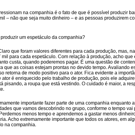
ssionam na companhia é o fato de que é possível produzir bar
il – não que seja muito dinheiro – e as pessoas produzirem co
a produzir um espetáculo da companhia?
Claro que foram valores diferentes para cada produção, mas, n
 7 mil para cada espetáculo. Com relação à produção, acho que
uanto custa, quando poderemos pagar. É uma questão de conte
ra que as coisas estejam prontas no devido tempo. Avaliando e
retorna de modo positivo para o ator. Fica evidente a importân
tor é enriquecido pelo trabalho de produção, pois ele adquire
á pisando, a roupa que está vestindo. O cuidado é maior, a resp
te.
amente importante fazer parte de uma companhia enquanto ator
idades que vamos descobrindo no grupo, conforme o tempo vai 
s. Perdemos menos tempo e aprendemos a gastar menos dinheir
faria. Acho extremamente importante que todos os atores, em 
do na companhia.