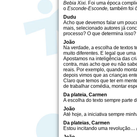
Bebia Xixi.
Foi uma época complic
o
Esconde-Esconde,
também foi 
Dudu
Acho que devemos falar um pouco
mais, selecionado autores já conc
processo? O que determina isso?
João
Na verdade, a escolha de textos te
muito diferentes. E legal que uma
Apostamos na inteligência das cri
contra, mas acho que eu não saber
reais. Por exemplo, quando mon
depois vimos que as crianças ent
Claro que temos que ter em mente
de trabalhar comédia, montar es
Da plateia, Carmen
A escolha do texto sempre parte d
João
Até hoje, a iniciativa sempre minh
Da plateias, Carmen
Estou incitando uma revolução…
João