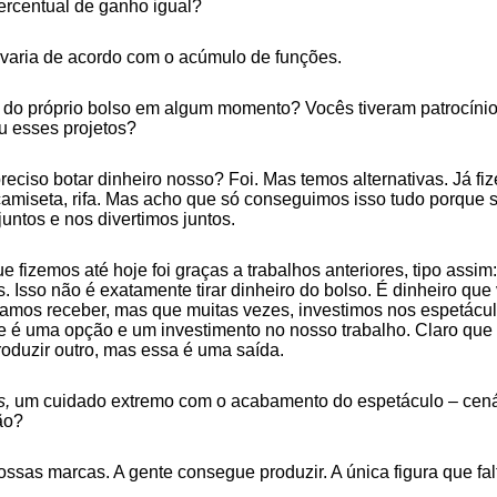
ercentual de ganho igual?
 varia de acordo com o acúmulo de funções.
iro do próprio bolso em algum momento? Vocês tiveram patrocín
 esses projetos?
preciso botar dinheiro nosso? Foi. Mas temos alternativas. Já f
camiseta, rifa. Mas acho que só conseguimos isso tudo porque 
untos e nos divertimos juntos.
e fizemos até hoje foi graças a trabalhos anteriores, tipo assi
 Isso não é exatamente tirar dinheiro do bolso. É dinheiro que 
íamos receber, mas que muitas vezes, investimos nos espetácul
é uma opção e um investimento no nosso trabalho. Claro que 
roduzir outro, mas essa é uma saída.
s,
um cuidado extremo com o acabamento do espetáculo – cenári
ão?
sas marcas. A gente consegue produzir. A única figura que fal