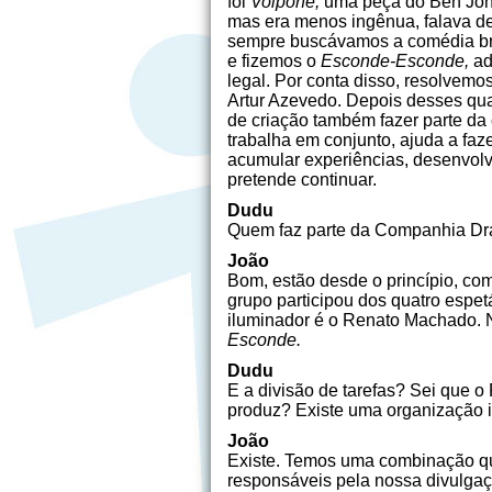
foi
Volpone,
uma peça do Ben Jons
mas era menos ingênua, falava de 
sempre buscávamos a comédia bra
e fizemos o
Esconde-Esconde,
ad
legal. Por conta disso, resolvemo
Artur Azevedo. Depois desses qua
de criação também fazer parte da
trabalha em conjunto, ajuda a fa
acumular experiências, desenvolv
pretende continuar.
Dudu
Quem faz parte da Companhia Dra
João
Bom, estão desde o princípio, co
grupo participou dos quatro espet
iluminador é o Renato Machado. 
Esconde.
Dudu
E a divisão de tarefas? Sei que o
produz? Existe uma organização i
João
Existe. Temos uma combinação que
responsáveis pela nossa divulgaç