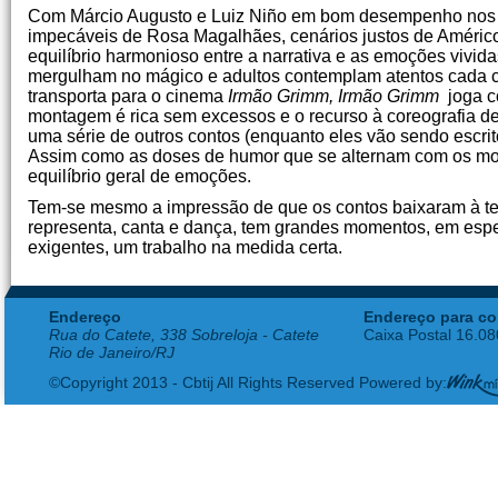
Com Márcio Augusto e Luiz Niño em bom desempenho nos pap
impecáveis de Rosa Magalhães, cenários justos de Américo 
equilíbrio harmonioso entre a narrativa e as emoções vivida
mergulham no mágico e adultos contemplam atentos cada
transporta para o cinema
Irmão Grimm, Irmão Grimm
joga c
montagem é rica sem excessos e o recurso à coreografia de
uma série de outros contos (enquanto eles vão sendo escrit
Assim como as doses de humor que se alternam com os mom
equilíbrio geral de emoções.
Tem-se mesmo a impressão de que os contos baixaram à te
representa, canta e dança, tem grandes momentos, em espe
exigentes, um trabalho na medida certa.
Endereço
Endereço para co
Rua do Catete, 338 Sobreloja - Catete
Caixa Postal 16.0
Rio de Janeiro/RJ
©Copyright 2013 - Cbtij All Rights Reserved Powered by: