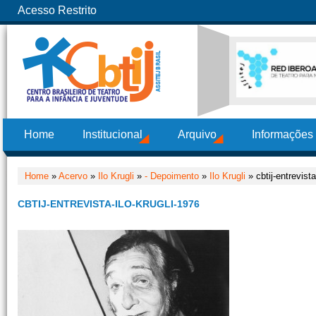
Acesso Restrito
Home
Institucional
Arquivo
Informações
Home
»
Acervo
»
Ilo Krugli
»
- Depoimento
»
Ilo Krugli
» cbtij-entrevista
CBTIJ-ENTREVISTA-ILO-KRUGLI-1976