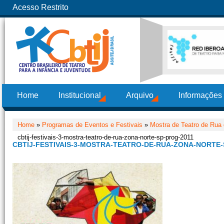
Acesso Restrito
Home
Institucional
Arquivo
Informações
Home
»
Programas de Eventos e Festivais
»
Mostra de Teatro de Rua
cbtij-festivais-3-mostra-teatro-de-rua-zona-norte-sp-prog-2011
CBTIJ-FESTIVAIS-3-MOSTRA-TEATRO-DE-RUA-ZONA-NORTE-