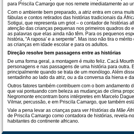
para Priscila Camargo que nos remete imediatamente ao uni
Com o ambiente bem preparado, a atriz entra em cena muito 
fábulas e contos retirados das histórias tradicionais da Áf
Sotigui, que representa um griot – o contador de histórias 
atenção das crianças pequenas nos primeiros quadros do e
as palavras que elas ainda não têm. Para os pequenos espec
história, “A raposa’ e a serpente”. Mas isso não tira o méri
as crianças em idade escolar e para os adultos.
Direção resolve bem passagens entre as histórias
De uma forma geral, a montagem é muito feliz. Cacá Mourth
personagens e nas passagens de uma história para outra. E
principalmente quando se trata de um monólogo. Além disso,
sentadinho ao lado da atriz, ou a da conversa da hiena e da
Outros fatores também contribuem com o bom andamento do 
que vai pontuando com beleza as mudanças de clima propost
Negromonte encontram bons intérpretes em Marcelo Daguerr
Vilmar, percussão, e em PrisciIa Camargo, que também est
Vale a pena levar as crianças para ver
Histórias da Mãe Áfr
de Priscila Camargo como contadora de histórias, revela-no
habitantes do continente africano.