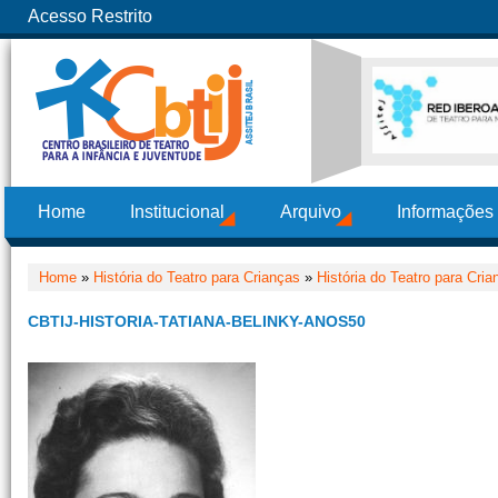
Acesso Restrito
Home
Institucional
Arquivo
Informações
Home
»
História do Teatro para Crianças
»
História do Teatro para Cri
CBTIJ-HISTORIA-TATIANA-BELINKY-ANOS50