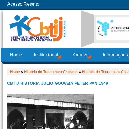
Acesso Restrito
Home
Institucional
Arquivo
Informações
Home
»
História do Teatro para Crianças
»
História do Teatro para Cri
CBTIJ-HISTORIA-JULIO-GOUVEIA-PETER-PAN-1949