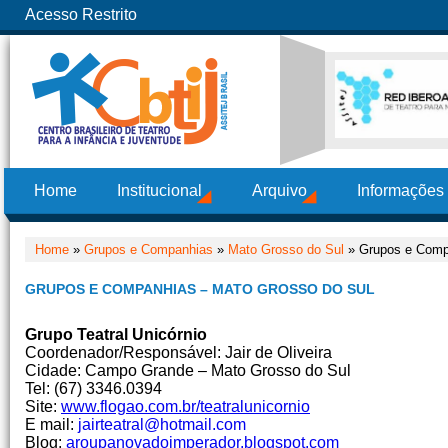
Acesso Restrito
Home
Institucional
Arquivo
Informações
Home
»
Grupos e Companhias
»
Mato Grosso do Sul
» Grupos e Comp
GRUPOS E COMPANHIAS – MATO GROSSO DO SUL
Grupo Teatral Unicórnio
Coordenador/Responsável: Jair de Oliveira
Cidade: Campo Grande – Mato Grosso do Sul
Tel: (67) 3346.0394
Site:
www.flogao.com.br/teatralunicornio
E mail:
jairteatral@hotmail.com
Blog:
aroupanovadoimperador.blogspot.com