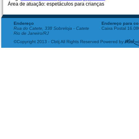
Área de atuação: espetáculos para crianças
Endereço
Endereço para co
Rua do Catete, 338 Sobreloja - Catete
Caixa Postal 16.0
Rio de Janeiro/RJ
©Copyright 2013 - Cbtij All Rights Reserved Powered by: