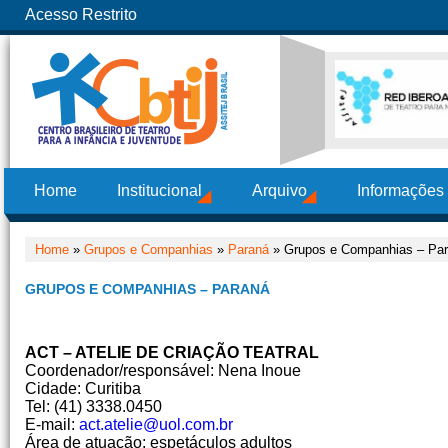
Acesso Restrito
Home
Institucional
Arquivo
Informações
Home
»
Grupos e Companhias
»
Paraná
» Grupos e Companhias – Pa
GRUPOS E COMPANHIAS – PARANÁ
ACT – ATELIE DE CRIAÇÃO TEATRAL
Coordenador/responsável: Nena Inoue
Cidade: Curitiba
Tel: (41) 3338.0450
E-mail:
act.atelie@uol.com.br
Área de atuação: espetáculos adultos