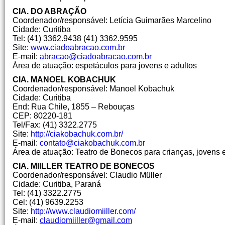
CIA. DO ABRAÇÃO
Coordenador/responsável: Letícia Guimarães Marcelino
Cidade: Curitiba
Tel: (41) 3362.9438 (41) 3362.9595
Site:
www.ciadoabracao.com.br
E-mail:
abracao@ciadoabracao.com.br
Área de atuação: espetáculos para jovens e adultos
CIA. MANOEL KOBACHUK
Coordenador/responsável: Manoel Kobachuk
Cidade: Curitiba
End: Rua Chile, 1855 – Rebouças
CEP: 80220-181
Tel/Fax: (41) 3322.2775
Site:
http://ciakobachuk.com.br/
E-mail:
contato@ciakobachuk.com.br
Área de atuação: Teatro de Bonecos para crianças, jovens 
CIA. MIILLER TEATRO DE BONECOS
Coordenador/responsável: Claudio Müller
Cidade: Curitiba, Paraná
Tel: (41) 3322.2775
Cel: (41) 9639.2253
Site:
http://www.claudiomiiller.com/
E-mail:
claudiomiiller@gmail.com