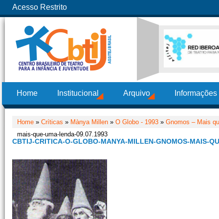
Acesso Restrito
Home
Institucional
Arquivo
Informações
Home
»
Críticas
»
Mànya Millen
»
O Globo - 1993
»
Gnomos – Mais qu
mais-que-uma-lenda-09.07.1993
CBTIJ-CRITICA-O-GLOBO-MANYA-MILLEN-GNOMOS-MAIS-QUE