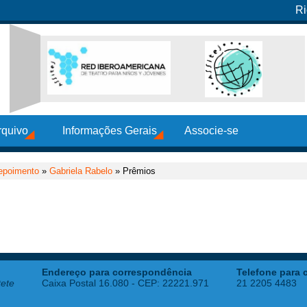
Ri
rquivo
Informações Gerais
Associe-se
epoimento
»
Gabriela Rabelo
» Prêmios
Endereço para correspondência
Telefone para 
tete
Caixa Postal 16.080 - CEP: 22221.971
21 2205 4483