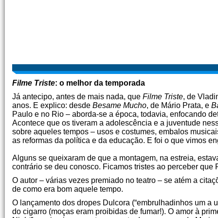
Filme Triste
: o melhor da temporada
Já antecipo, antes de mais nada, que
Filme Triste
, de Vlad
anos. E explico: desde
Besame Mucho
, de Mário Prata, e
B
Paulo e no Rio – aborda-se a época, todavia, enfocando det
Acontece que os tiveram a adolescência e a juventude ness
sobre aqueles tempos – usos e costumes, embalos musicais, 
as reformas da política e da educação. E foi o que vimos 
Alguns se queixaram de que a montagem, na estreia, estava
contrário se deu conosco. Ficamos tristes ao perceber que F
O autor – várias vezes premiado no teatro – se atém a cita
de como era bom aquele tempo.
O lançamento dos dropes Dulcora (“embrulhadinhos um a um
do cigarro (moças eram proibidas de fumar!). O amor à prime