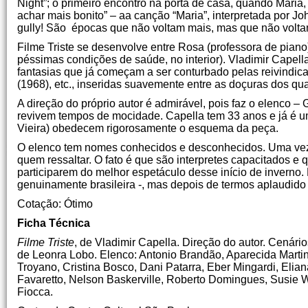
Night”; o primeiro encontro na porta de casa, quando Mari
achar mais bonito” – aa canção “Maria”, interpretada por Joh
gully! São épocas que não voltam mais, mas que não volt
Filme Triste se desenvolve entre Rosa (professora de piano
péssimas condições de saúde, no interior). Vladimir Cape
fantasias que já começam a ser conturbado pelas reivindica
(1968), etc., inseridas suavemente entre as doçuras dos qu
A direção do próprio autor é admirável, pois faz o elenco
revivem tempos de mocidade. Capella tem 33 anos e já é um 
Vieira) obedecem rigorosamente o esquema da peça.
O elenco tem nomes conhecidos e desconhecidos. Uma ve
quem ressaltar. O fato é que são interpretes capacitados e 
participarem do melhor espetáculo desse início de inverno. 
genuinamente brasileira -, mas depois de termos aplaudido
Cotação: Ótimo
Ficha Técnica
Filme Triste
, de Vladimir Capella. Direção do autor. Cenári
de Leonra Lobo. Elenco: Antonio Brandão, Aparecida Martins
Troyano, Cristina Bosco, Dani Patarra, Eber Mingardi, Eli
Favaretto, Nelson Baskerville, Roberto Domingues, Susie W
Fiocca.