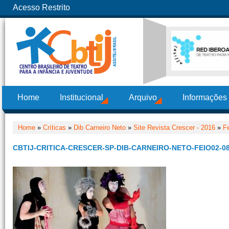
Acesso Restrito
Home
Institucional
Arquivo
Informações
Home
»
Críticas
»
Dib Carneiro Neto
»
Site Revista Crescer - 2016
»
Fe
CBTIJ-CRITICA-CRESCER-SP-DIB-CARNEIRO-NETO-FEIO02-08