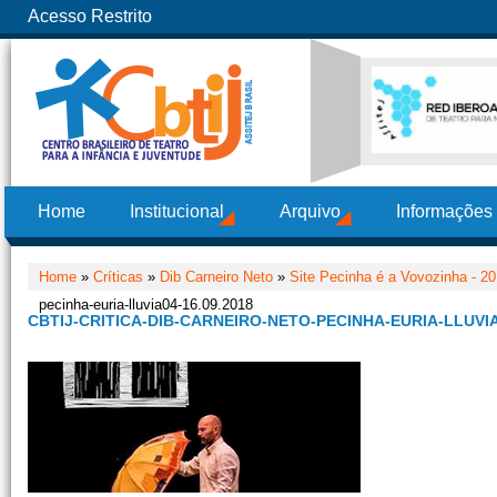
Acesso Restrito
Home
Institucional
Arquivo
Informações
Home
»
Críticas
»
Dib Carneiro Neto
»
Site Pecinha é a Vovozinha - 2
pecinha-euria-lluvia04-16.09.2018
CBTIJ-CRITICA-DIB-CARNEIRO-NETO-PECINHA-EURIA-LLUVIA