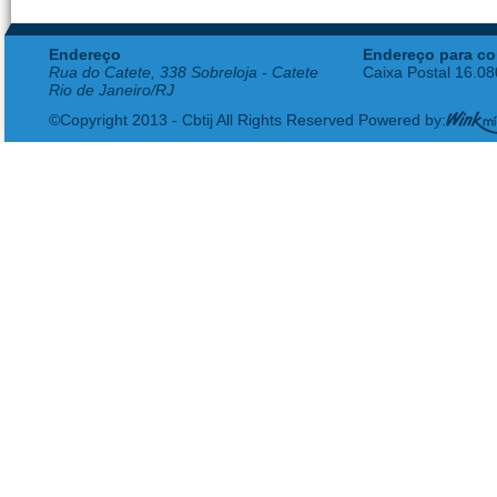
Endereço
Endereço para co
Rua do Catete, 338 Sobreloja - Catete
Caixa Postal 16.0
Rio de Janeiro/RJ
©Copyright 2013 - Cbtij All Rights Reserved Powered by: