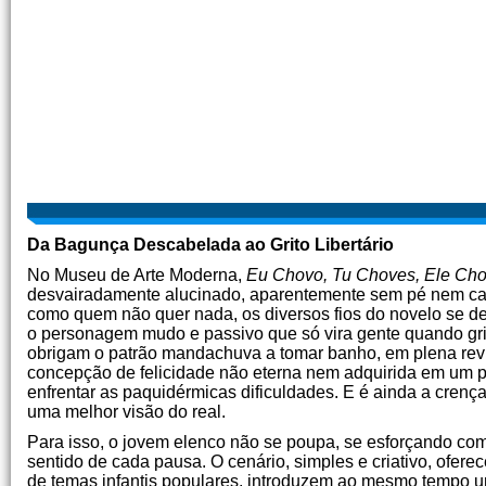
Da Bagunça Descabelada ao Grito Libertário
No Museu de Arte Moderna,
Eu Chovo, Tu Choves, Ele Ch
desvairadamente alucinado, aparentemente sem pé nem cabe
como quem não quer nada, os diversos fios do novelo se des
o personagem mudo e passivo que só vira gente quando grit
obrigam o patrão mandachuva a tomar banho, em plena revi
concepção de felicidade não eterna nem adquirida em um 
enfrentar as paquidérmicas dificuldades. E é ainda a crenç
uma melhor visão do real.
Para isso, o jovem elenco não se poupa, se esforçando com 
sentido de cada pausa. O cenário, simples e criativo, ofere
de temas infantis populares, introduzem ao mesmo tempo um