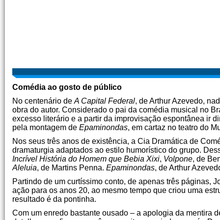
Comédia ao gosto de público
No centenário de
A Capital Federal
, de Arthur Azevedo, nad
obra do autor. Considerado o pai da comédia musical no Bras
excesso literário e a partir da improvisação espontânea ir 
pela montagem de
Epaminondas
, em cartaz no teatro do 
Nos seus três anos de existência, a Cia Dramática de Com
dramaturgia adaptados ao estilo humorístico do grupo. De
Incrível História do Homem que Bebia Xixi
,
Volpone
, de Be
Aleluia
, de Martins Penna.
Epaminondas
, de Arthur Azevedo
Partindo de um curtíssimo conto, de apenas três páginas, Jo
ação para os anos 20, ao mesmo tempo que criou uma estrut
resultado é da pontinha.
Com um enredo bastante ousado – a apologia da mentira d