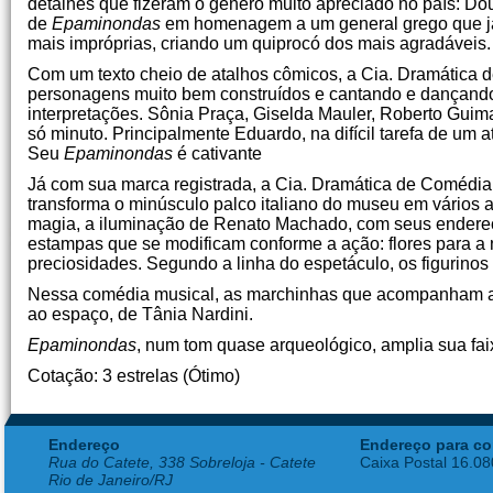
detalhes que fizeram o gênero muito apreciado no país: Dou
de
Epaminondas
em homenagem a um general grego que ja
mais impróprias, criando um quiprocó dos mais agradáveis.
Com um texto cheio de atalhos cômicos, a Cia. Dramática
personagens muito bem construídos e cantando e dançando 
interpretações. Sônia Praça, Giselda Mauler, Roberto Gu
só minuto. Principalmente Eduardo, na difícil tarefa de um a
Seu
Epaminondas
é cativante
Já com sua marca registrada, a Cia. Dramática de Comédia
transforma o minúsculo palco italiano do museu em vários 
magia, a iluminação de Renato Machado, com seus endereços
estampas que se modificam conforme a ação: flores para a 
preciosidades. Segundo a linha do espetáculo, os figurinos
Nessa comédia musical, as marchinhas que acompanham a 
ao espaço, de Tânia Nardini.
Epaminondas
, num tom quase arqueológico, amplia sua faixa
Cotação: 3 estrelas (Ótimo)
Endereço
Endereço para co
Rua do Catete, 338 Sobreloja - Catete
Caixa Postal 16.0
Rio de Janeiro/RJ