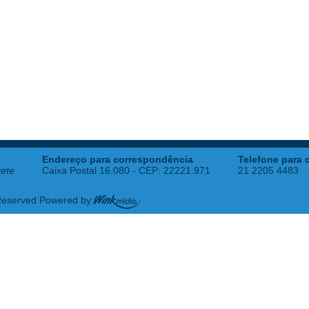
Endereço para correspondência
Telefone para 
tete
Caixa Postal 16.080 - CEP: 22221.971
21 2205 4483
 Reserved Powered by: