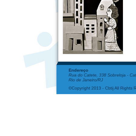
Endereço
Rua do Catete, 338 Sobreloja - Ca
Rio de Janeiro/RJ
©Copyright 2013 - Cbtij All Rights