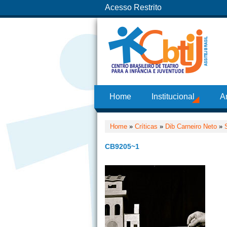
Acesso Restrito
Home
Institucional
A
Home
»
Críticas
»
Dib Carneiro Neto
»
CB9205~1