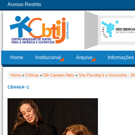
Acesso Restrito
Home
Institucional
Arquivo
Informações
Home
»
Críticas
»
Dib Carneiro Neto
»
Site Pecinha é a Vovozinha - 2
CB4A6A~1