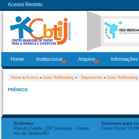
Acesso Restrito
Home
Institucional
Arquivo
Informações
Home
»
Acervo
»
Doris Rollemberg
»
- Depoimento
»
Doris Rollemberg
PRÊMIOS
Endereço
Endereço para co
Rua do Catete, 338 Sobreloja - Catete
Caixa Postal 16.0
Rio de Janeiro/RJ