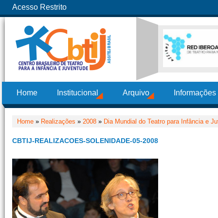
Acesso Restrito
Home
Institucional
Arquivo
Informações
Home
»
Realizações
»
2008
»
Dia Mundial do Teatro para Infância e J
CBTIJ-REALIZACOES-SOLENIDADE-05-2008