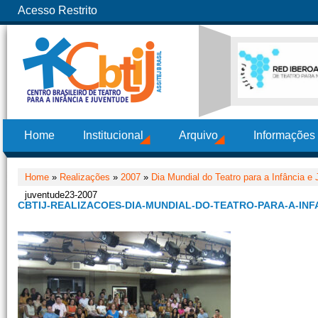
Acesso Restrito
Home
Institucional
Arquivo
Informações
Home
»
Realizações
»
2007
»
Dia Mundial do Teatro para a Infância e
juventude23-2007
CBTIJ-REALIZACOES-DIA-MUNDIAL-DO-TEATRO-PARA-A-INF