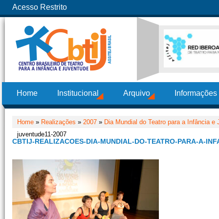
Acesso Restrito
Home
Institucional
Arquivo
Informações
Home
»
Realizações
»
2007
»
Dia Mundial do Teatro para a Infância e
juventude11-2007
CBTIJ-REALIZACOES-DIA-MUNDIAL-DO-TEATRO-PARA-A-INF