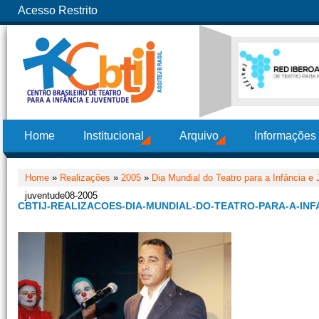
Acesso Restrito
Home
Institucional
Arquivo
Informações
Home
»
Realizações
»
2005
»
Dia Mundial do Teatro para a Infância e
juventude08-2005
CBTIJ-REALIZACOES-DIA-MUNDIAL-DO-TEATRO-PARA-A-INF