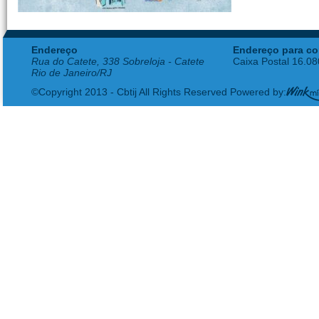
Endereço
Endereço para co
Rua do Catete, 338 Sobreloja - Catete
Caixa Postal 16.0
Rio de Janeiro/RJ
©Copyright 2013 - Cbtij All Rights Reserved Powered by: