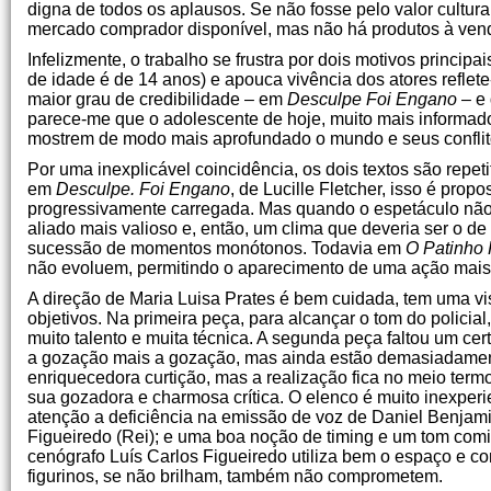
digna de todos os aplausos. Se não fosse pelo valor cultur
mercado comprador disponível, mas não há produtos à ven
Infelizmente, o trabalho se frustra por dois motivos princi
de idade é de 14 anos) e apouca vivência dos atores refle
maior grau de credibilidade – em
Desculpe Foi Engano
– e 
parece-me que o adolescente de hoje, muito mais informado
mostrem de modo mais aprofundado o mundo e seus conflit
Por uma inexplicável coincidência, os dois textos são repet
em
Desculpe. Foi Engano
, de Lucille Fletcher, isso é prop
progressivamente carregada. Mas quando o espetáculo não c
aliado mais valioso e, então, um clima que deveria ser o 
sucessão de momentos monótonos. Todavia em
O Patinho 
não evoluem, permitindo o aparecimento de uma ação mais
A direção de Maria Luisa Prates é bem cuidada, tem uma 
objetivos. Na primeira peça, para alcançar o tom do policia
muito talento e muita técnica. A segunda peça faltou um cer
a gozação mais a gozação, mas ainda estão demasiadamente
enriquecedora curtição, mas a realização fica no meio termo
sua gozadora e charmosa crítica. O elenco é muito inexper
atenção a deficiência na emissão de voz de Daniel Benjamin;
Figueiredo (Rei); e uma boa noção de timing e um tom com
cenógrafo Luís Carlos Figueiredo utiliza bem o espaço e co
figurinos, se não brilham, também não comprometem.