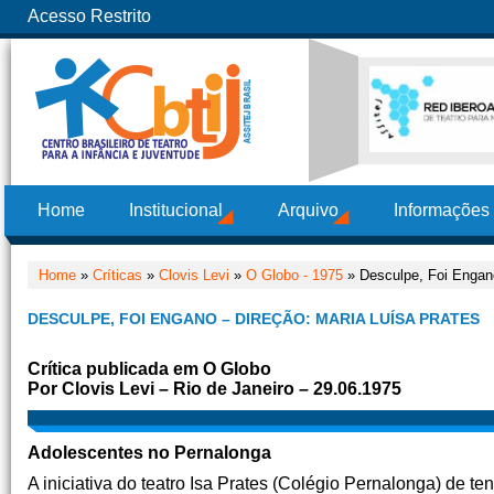
Acesso Restrito
Home
Institucional
Arquivo
Informações
Home
»
Críticas
»
Clovis Levi
»
O Globo - 1975
» Desculpe, Foi Engano
DESCULPE, FOI ENGANO – DIREÇÃO: MARIA LUÍSA PRATES
Crítica publicada em O Globo
Por Clovis Levi – Rio de Janeiro – 29.06.1975
Adolescentes no Pernalonga
A iniciativa do teatro Isa Prates (Colégio Pernalonga) de te