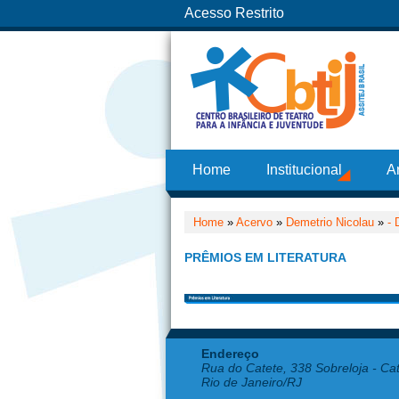
Acesso Restrito
Home
Institucional
A
Home
»
Acervo
»
Demetrio Nicolau
»
- 
PRÊMIOS EM LITERATURA
Endereço
Rua do Catete, 338 Sobreloja - Ca
Rio de Janeiro/RJ