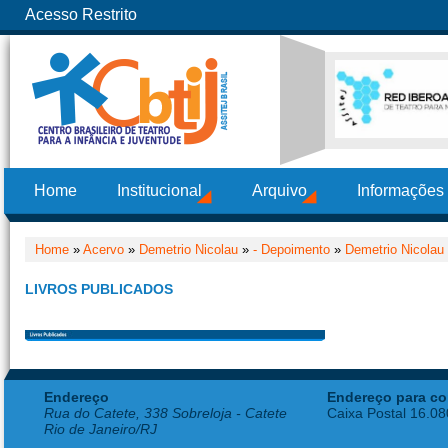
Acesso Restrito
Home
Institucional
Arquivo
Informações
Home
»
Acervo
»
Demetrio Nicolau
»
- Depoimento
»
Demetrio Nicolau
LIVROS PUBLICADOS
Endereço
Endereço para co
Rua do Catete, 338 Sobreloja - Catete
Caixa Postal 16.0
Rio de Janeiro/RJ