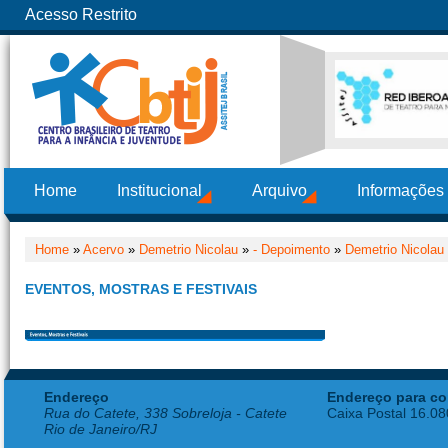
Acesso Restrito
Home
Institucional
Arquivo
Informações
Home
»
Acervo
»
Demetrio Nicolau
»
- Depoimento
»
Demetrio Nicolau
EVENTOS, MOSTRAS E FESTIVAIS
Endereço
Endereço para co
Rua do Catete, 338 Sobreloja - Catete
Caixa Postal 16.0
Rio de Janeiro/RJ