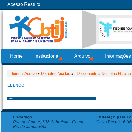
Acesso Restrito
Home
Institucional
Arquivo
Informações
Home
»
Acervo
»
Demetrio Nicolau
»
- Depoimento
»
Demetrio Nicolau
ELENCO
Endereço
Endereço para co
Rua do Catete, 338 Sobreloja - Catete
Caixa Postal 16.0
Rio de Janeiro/RJ