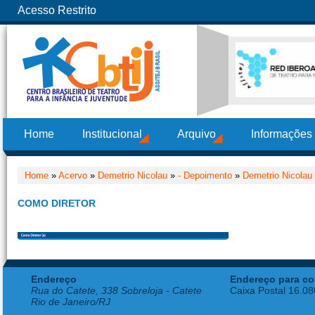
Acesso Restrito
Home
Institucional
Arquivo
Informações
Home
»
Acervo
»
Demetrio Nicolau
»
- Depoimento
»
Demetrio Nicolau
COMO DIRETOR
Endereço
Endereço para co
Rua do Catete, 338 Sobreloja - Catete
Caixa Postal 16.0
Rio de Janeiro/RJ