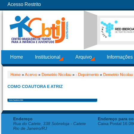
Acesso Restrito
Home
Institucional
Arquivo
Informações
Home
»
Acervo
»
Demetrio Nicolau
»
- Depoimento
»
Demetrio Nicolau
COMO COAUTORA E ATRIZ
Endereço
Endereço para co
Rua do Catete, 338 Sobreloja - Catete
Caixa Postal 16.0
Rio de Janeiro/RJ