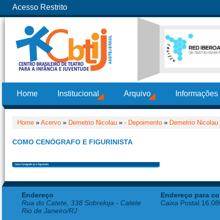
Acesso Restrito
Home
Institucional
Arquivo
Informações
Home
»
Acervo
»
Demetrio Nicolau
»
- Depoimento
»
Demetrio Nicolau
COMO CENÓGRAFO E FIGURINISTA
Endereço
Endereço para co
Rua do Catete, 338 Sobreloja - Catete
Caixa Postal 16.0
Rio de Janeiro/RJ