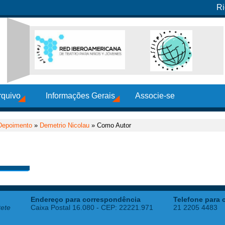
Ri
rquivo
Informações Gerais
Associe-se
Depoimento
»
Demetrio Nicolau
» Como Autor
Endereço para correspondência
Telefone para 
tete
Caixa Postal 16.080 - CEP: 22221.971
21 2205 4483