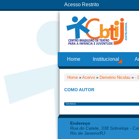
Acesso Restrito
Home
Institucional
A
Home
»
Acervo
»
Demetrio Nicolau
»
- 
COMO AUTOR
Endereço
Rua do Catete, 338 Sobreloja - Ca
Rio de Janeiro/RJ