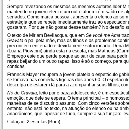
Sempre revezando os mesmos os mesmos autores Ilder Mir
mantendo no jovem elenco um outro ator recém-saído de a
seriados. Como marca pessoal, apresenta o elenco ao som d
estratégia que se repete imediatamente traz ao espectador 
gostaram. Por que não gostar desse também? No desafio sa
O texto de Miriam Bevilacqua, que em
Se você me Ama
traz
Gravata
o pai pela mãe, mas os filhos e os problemas conti
preconceito encenado e devidamente solucionado. Dona Marí
(Luana Piovanni) ainda esta na escola, mas Matheus (Carm
Emprego este que perde porque ao sair de casa para pedir
rapaz beijando um outro rapaz. Isso é só o começo, para 
contidas.
Franncis Mayer recupera a jovem plateia o espetáculo gabi
se tomava nas comédias ligeiras dos anos 60. O espetácul
desculpa de estarem lá para a acompanhar seus filhos, co
Nó de Gravata
, feito por e para adolescente, é um espetác
emoção, que dele se espera. O tema principal – o homossex
maneiras de se discutir o assunto. Com cinco versões sobr
entanto, não está no texto, na atuação do elenco ou na amb
anacrônicos, que, apesar de tudo, cumpre a sua função: leva
Cotação: 2 estrelas (Bom)