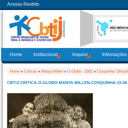
Acesso Restrito
Home
Institucional
Arquivo
Informações
Home
»
Críticas
»
Mànya Millen
»
O Globo - 2002
»
Cosquinha: Direçã
CBTIJ-CRITICA-O-GLOBO-MANYA-MILLEN-COSQUINHA-15.06.