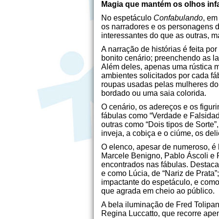
Magia que mantém os olhos inf
No espetáculo
Confabulando
, em
os narradores e os personagens d
interessantes do que as outras,
A narração de histórias é feita po
bonito cenário; preenchendo as la
Além deles, apenas uma rústica m
ambientes solicitados por cada fá
roupas usadas pelas mulheres do
bordado ou uma saia colorida.
O cenário, os adereços e os figur
fábulas como “Verdade e Falsidade
outras como “Dois tipos de Sorte”
inveja, a cobiça e o ciúme, os de
O elenco, apesar de numeroso, é 
Marcele Benigno, Pablo Áscoli e
encontrados nas fábulas. Destacam
e como Lúcia, de “Nariz de Prata”
impactante do espetáculo, e com
que agrada em cheio ao público.
A bela iluminação de Fred Tolipa
Regina Luccatto, que recorre ape