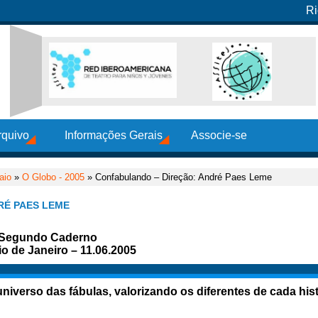
Ri
rquivo
Informações Gerais
Associe-se
aio
»
O Globo - 2005
» Confabulando – Direção: André Paes Leme
RÉ PAES LEME
– Segundo Caderno
o de Janeiro – 11.06.2005
universo das fábulas, valorizando os diferentes de cada hist