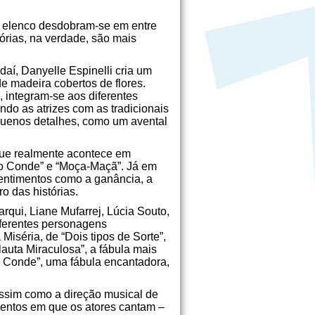
do elenco desdobram-se em entre
órias, na verdade, são mais
daí, Danyelle Espinelli cria um
e madeira cobertos de flores.
 integram-se aos diferentes
ndo as atrizes com as tradicionais
quenos detalhes, como um avental
que realmente aconte­ce em
 do Conde” e “Moça-Maçã”. Já em
sentimentos como a ganância, a
o das histórias.
qui, Liane Mufarrej, Lúcia Souto,
iferentes personagens
iséria, de “Dois tipos de Sorte”,
auta Miraculosa”, a fábula mais
 Conde”, uma fábula encantadora,
assim como a direção musical de
mentos em que os atores cantam –