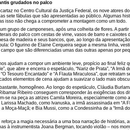
antis grudados no palco
 cartaz no Centro Cultural da Justiça Federal, os nove atores 
as sete fábulas que são apresentadas ao público. Algumas hist
 mas isso não chega a comprometer a montagem como um todo.
r um grupo de camponeses, após uma colheita de flores. A partir 
terais do palco com cestas de vime, vasos de barro e caixotes d
esa de madeira e seus bancos, que, ao longo da apresentação,
bula: O figurino de Elaine Cerqueira segue a mesma linha, vesti
 campo que são diferenciadas umas das outras apenas por pe
inos ajudam a compor um ambiente leve, propício ao final feliz 
”, que abre e encerra o espetáculo, “Nariz de Prata”, “A Irmã
, “O Tesouro Encantado” e “A Flauta Miraculosa”, que retratam 
licados elementos de cena ajudam a suavizar o lado mais obscur
bastante, homogêneo. Ao longo do espetáculo, Cláudia Burlamar
 Ribamar Ribeiro conseguem corresponder às exigências dos d
-se na peça as atrizes Camila Moreira, especialmente como a M
; Larissa Machado, como Ivanuska, a irmã assassinada em “A Fl
o a Moça-Maçã; e Bia Mussi, como a Condessinha de a “Irmã do
n reforça a magia necessária a uma boa narração de histórias, 
nas à instrumentista Joana Bergman, tocando violão – nos mo