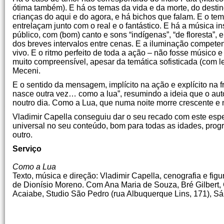
ótima também). E há os temas da vida e da morte, do dest
crianças do aqui e do agora, e há bichos que falam. E o tem
entrelaçam junto com o real e o fantástico. E há a música in
público, com (bom) canto e sons “indígenas”, “de floresta”
dos breves intervalos entre cenas. E a iluminação competen
vivo. E o ritmo perfeito de toda a ação – não fosse músico e c
muito compreensível, apesar da temática sofisticada (com le
Meceni.
E o sentido da mensagem, implícito na ação e explícito na 
nasce outra vez… como a lua”, resumindo a ideia que o auto
noutro dia. Como a Lua, que numa noite morre crescente e 
Vladimir Capella conseguiu dar o seu recado com este espetá
universal no seu conteúdo, bom para todas as idades, progr
outro.
Serviço
Como a Lua
Texto, música e direção: Vladimir Capella, cenografia e fig
de Dionísio Moreno. Com Ana Maria de Souza, Bré Gilbert, 
Acaiabe, Studio São Pedro (rua Albuquerque Lins, 171), 