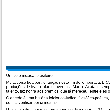
Um belo musical brasileiro
Muita coisa boa para crianças neste fim de temporada. E
Co
produções de teatro infanto-juvenil da Marti e Acaiabe se
talento, faz honra aos prêmios, que já mereceu (entre eles 
O enredo é uma história folclórico-lúdica, filosófico-poética
só ir lá verificar por si mesmo.
Há o caso de amor não correspondido do índio Paiá (Marco