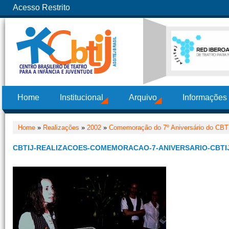
Acesso Restrito
Home
Institucional
Arquivo
Informações
Home
»
Realizações
»
2002
»
Comemoração do 7º Aniversário do CBT
CBTIJ-REALIZACOES-COMEMORACAO-7-ANIVERSARIO-CBTIJ