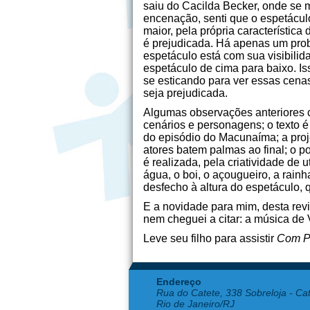
saiu do Cacilda Becker, onde se m
encenação, senti que o espetácul
maior, pela própria característi
é prejudicada. Há apenas um prob
espetáculo está com sua visibili
espetáculo de cima para baixo. Is
se esticando para ver essas cenas
seja prejudicada.
Algumas observações anteriores c
cenários e personagens; o texto é
do episódio do Macunaíma; a proj
atores batem palmas ao final; o p
é realizada, pela criatividade de
água, o boi, o açougueiro, a rain
desfecho à altura do espetáculo,
E a novidade para mim, desta revi
nem cheguei a citar: a música de 
Leve seu filho para assistir
Com P
Endereço
Rua do Catete, 338 Sobreloja - Ca
Rio de Janeiro/RJ