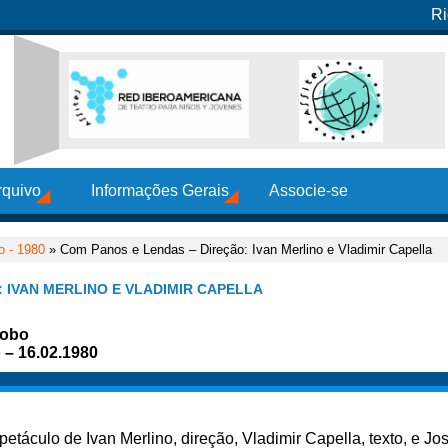
Ri
rquivo
Informações Gerais
Associe-se
o - 1980
» Com Panos e Lendas – Direção: Ivan Merlino e Vladimir Capella
 IVAN MERLINO E VLADIMIR CAPELLA
lobo
o – 16.02.1980
spetáculo de Ivan Merlino, direção, Vladimir Capella, texto, e J