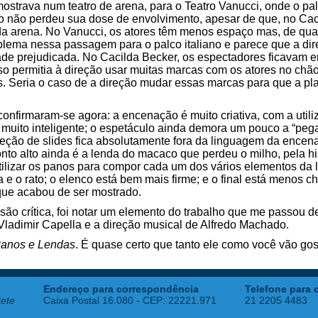
ostrava num teatro de arena, para o Teatro Vanucci, onde o pa
o não perdeu sua dose de envolvimento, apesar de que, no Cac
ca da arena. No Vanucci, os atores têm menos espaço mas, de q
lema nessa passagem para o palco italiano e parece que a dir
dade prejudicada. No Cacilda Becker, os espectadores ficavam 
so permitia à direção usar muitas marcas com os atores no chão
. Seria o caso de a direção mudar essas marcas para que a plate
onfirmaram-se agora: a encenação é muito criativa, com a uti
 muito inteligente; o espetáculo ainda demora um pouco a “pega
eção de slides fica absolutamente fora da linguagem da ence
onto alto ainda é a lenda do macaco que perdeu o milho, pela his
 utilizar os panos para compor cada um dos vários elementos da 
ha e o rato; o elenco está bem mais firme; e o final está menos
 que acabou de ser mostrado.
são crítica, foi notar um elemento do trabalho que me passou 
Vladimir Capella e a direção musical de Alfredo Machado.
anos e Lendas
. É quase certo que tanto ele como você vão gos
Endereço para correspondência
Telefone para 
tete
Caixa Postal 16.080 - CEP: 22221.971
21 2205 4483