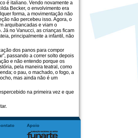
lco é italiano. Vendo novamente a
ilda Becker, o envolvimento era
ualquer forma, a movimentação não
eção não percebeu isso. Agora, o
em arquibancadas e viam o
. Já no Vanucci, as crianças ficam
ia, principalmente a infantil, não
lização dos panos para compor
r”, passando a correr solto depois
nação e não entendo porque os
tória, pela maneira teatral, como
lenda; o pau, o machado, o fogo, a
 chocho, mas ainda não é um
despercebido na primeira vez e que
tar.
contato
Apoio