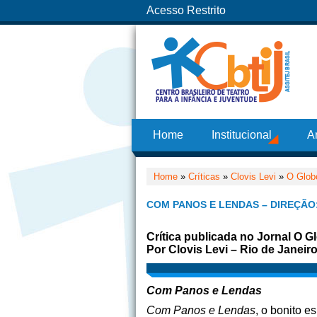
Acesso Restrito
Home
Institucional
A
Home
»
Críticas
»
Clovis Levi
»
O Glob
COM PANOS E LENDAS – DIREÇÃO:
Crítica publicada no Jornal O G
Por Clovis Levi – Rio de Janeir
Com Panos e Lendas
Com Panos e Lendas
, o bonito e