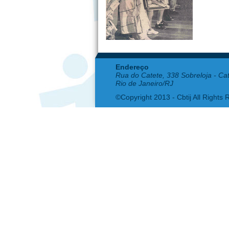
Endereço
Rua do Catete, 338 Sobreloja - Ca
Rio de Janeiro/RJ
©Copyright 2013 - Cbtij All Rights