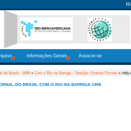
Ri
rquivo
Informações Gerais
Associe-se
al do Brasil - 1996
»
Com o Rio na Barriga – Direção: Ernesto Piccolo
» cbtij-
JORNAL-DO-BRASIL-COM-O-RIO-NA-BARRIGA-1996