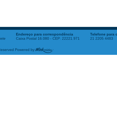
Endereço para correspondência
Telefone para 
tete
Caixa Postal 16.080 - CEP: 22221.971
21 2205 4483
 Reserved Powered by: